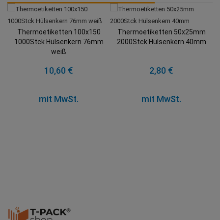
Thermoetiketten 50x25mm
2000Stck Hülsenkern 40mm
Thermoetiketten 100x200
250Stck Hülsenkern 25mm We
iß
Perforation
2,80 €
4,00 €
mit MwSt.
mit MwSt.