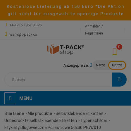
Kostenlose Lieferung ab 150 Euro *Die Aktion
gilt nicht für ausgewählte sperrige Produkte
+49 215 196 39 025
Anmelden /
Registrieren
team@t-pack.co
0
Netto
Brutto
Anzeigepreise:
MENU
Startseite
Alle produkte
Selbstklebende Etiketten
Unbedruckte selbstklebende Etiketten
Typenschilder
Etykiety Długowieczne Poliestrowe 50x30 PGW/010