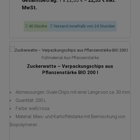
Gesamtbetrag:
1 x 22,55 € =
22,55 € inkl.
MwSt.
40 Stücke
Versand innerhalb von 24 Stunden
Füllmaterial Aus Pflanzenstärke
Zuckerwatte – Verpackungschips aus
Pflanzenstärke BIO 200 l
Abmessungen: Ovale Chips mit einer Länge von ca. 30 mm
Quantität: 200 L
Farbe: weiß/rosa
Material: Mais- und Kartoffelstärke mit Beimischung von
Biopolymeren