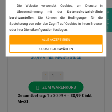
von 3 Stück:
29,99 € inkl. MwSt.
Die Website verwendet Cookies, um Dienste in
Übereinstimmung mit der
Datenschutzrichtlinie
FILTER
von 5 Stück:
28,99 € inkl. MwSt.
bereitzustellen
. Sie können die Bedingungen für die
von 6 Stück:
27,99 € inkl. MwSt.
Speicherung von oder den Zugriff auf Cookies in Ihrem Browser
oder Ihrer Dienstkonfiguration festlegen.
von 10 Stück:
26,99 € inkl. MwSt.
ALLE AKZEPTIEREN
von 20 Stück:
25,99 € inkl. MwSt.
COOKIES AUSWÄHLEN
30,99 € inkl. MwSt.
/Stück
ZUM WARENKORB
Gesamtbetrag:
1 x 30,99 € =
30,99 € inkl.
MwSt.