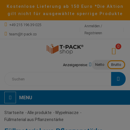
Kostenlose Lieferung ab 150 Euro *Die Aktion
gilt nicht für ausgewählte sperrige Produkte
+49 215 196 39 025
Anmelden /
Registrieren
team@t-pack.co
0
Netto
Brutto
Anzeigepreise:
MENU
Startseite
Alle produkte
Wypełniacze
Füllmaterial aus Pflanzenstärke