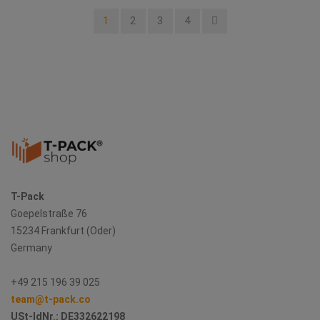
1
2
3
4
T-Pack
Goepelstraße 76
15234 Frankfurt (Oder)
Germany
+49 215 196 39 025
team@t-pack.co
USt-IdNr.:
DE332622198