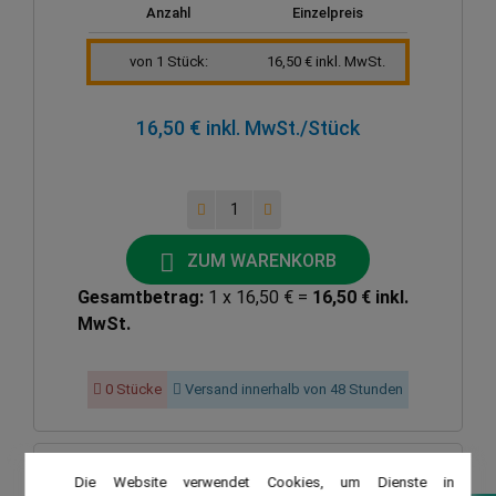
Anzahl
Einzelpreis
von 1 Stück:
16,50 € inkl. MwSt.
16,50 € inkl. MwSt.
/Stück
ZUM WARENKORB
Gesamtbetrag:
1 x 16,50 € =
16,50 € inkl.
MwSt.
0 Stücke
Versand innerhalb von 48 Stunden
Die Website verwendet Cookies, um Dienste in