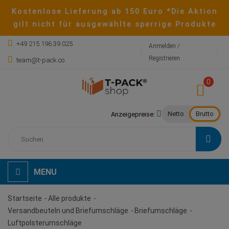
Kostenlose Lieferung ab 150 Euro *Die Aktion
gilt nicht für ausgewählte sperrige Produkte
+49 215 196 39 025
Anmelden /
Registrieren
team@t-pack.co
0
Netto
Brutto
Anzeigepreise:
MENU
Startseite
Alle produkte
Versandbeuteln und Briefumschläge
Briefumschläge
Luftpolsterumschläge