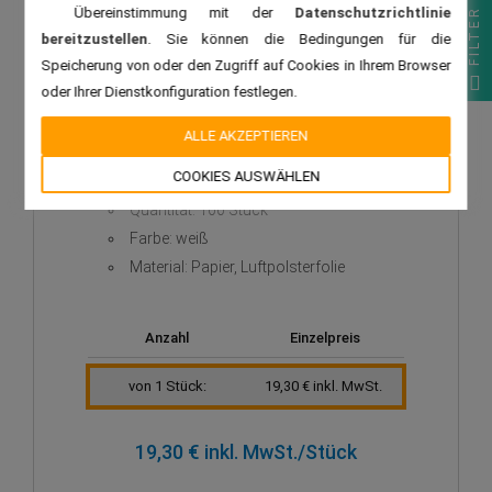
Übereinstimmung mit der
Datenschutzrichtlinie
FILTER
Luftpolsterumschläge
bereitzustellen
. Sie können die Bedingungen für die
100 Luftpolster-Versandtaschen weiß 240x350 mm
Speicherung von oder den Zugriff auf Cookies in Ihrem Browser
F16 EKO TAP Comebag®
oder Ihrer Dienstkonfiguration festlegen.
ALLE AKZEPTIEREN
Außenabmessungen, mm: 240 x 350
COOKIES AUSWÄHLEN
Innenmaß, mm: 220 x 340
Quantität: 100 Stück
Farbe: weiß
Material: Papier, Luftpolsterfolie
Anzahl
Einzelpreis
von 1 Stück:
19,30 € inkl. MwSt.
19,30 € inkl. MwSt.
/Stück