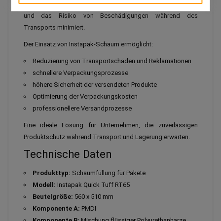
ein langlebiges Schutzpolster, das Stöße effektiv absorbiert
und das Risiko von Beschädigungen während des
Transports minimiert.
Der Einsatz von Instapak-Schaum ermöglicht:
Reduzierung von Transportschäden und Reklamationen
schnellere Verpackungsprozesse
höhere Sicherheit der versendeten Produkte
Optimierung der Verpackungskosten
professionellere Versandprozesse
Eine ideale Lösung für Unternehmen, die zuverlässigen
Produktschutz während Transport und Lagerung erwarten.
Technische Daten
Produkttyp:
Schaumfüllung für Pakete
Modell:
Instapak Quick Tuff RT65
Beutelgröße:
560 x 510 mm
Komponente A:
PMDI
Komponente B:
Mischung flüssiger Polyurethanharze