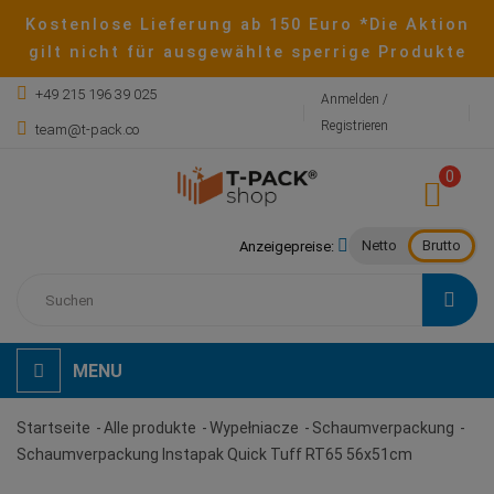
Kostenlose Lieferung ab 150 Euro *Die Aktion
gilt nicht für ausgewählte sperrige Produkte
+49 215 196 39 025
Anmelden /
Registrieren
team@t-pack.co
0
Netto
Brutto
Anzeigepreise:
MENU
Startseite
Alle produkte
Wypełniacze
Schaumverpackung
Schaumverpackung Instapak Quick Tuff RT65 56x51cm