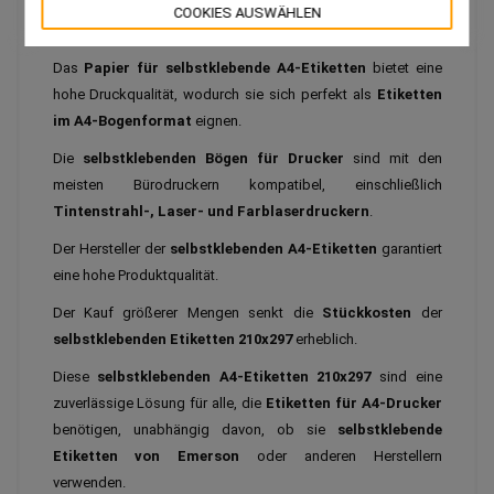
Drucker
,
selbstklebende A4-Bögen
oder
Papier für das
COOKIES AUSWÄHLEN
Drucken von A4-Aufklebern
verwendet werden.
Das
Papier für selbstklebende A4-Etiketten
bietet eine
hohe Druckqualität, wodurch sie sich perfekt als
Etiketten
im A4-Bogenformat
eignen.
Die
selbstklebenden Bögen für Drucker
sind mit den
meisten Bürodruckern kompatibel, einschließlich
Tintenstrahl-, Laser- und Farblaserdruckern
.
Der Hersteller der
selbstklebenden A4-Etiketten
garantiert
eine hohe Produktqualität.
Der Kauf größerer Mengen senkt die
Stückkosten
der
selbstklebenden Etiketten 210x297
erheblich.
Diese
selbstklebenden A4-Etiketten 210x297
sind eine
zuverlässige Lösung für alle, die
Etiketten für A4-Drucker
benötigen, unabhängig davon, ob sie
selbstklebende
Etiketten von Emerson
oder anderen Herstellern
verwenden.