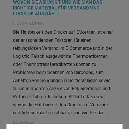
WOVON SIE ABHÄNGT UND WIE MAN DAS
RICHTIGE MATERIAL FÜR VERSAND UND
LOGISTIK AUSWÄHLT
218
Ansichten
Die Haltbarkeit des Drucks auf Etiketten ist einer
der entscheidenden Faktoren für einen
reibungslosen Versand im E-Commerce und in der
Logistik. Falsch ausgewählte Thermoetiketten
oder Thermotransferetiketten können zu
Problemen beim Scannen von Barcodes, zum
Anhalten von Sendungen in Sortieranlagen sowie
zu einer erhöhten Anzahl von Reklamationen und
Retouren führen. In diesem Artikel erklären wir,
wovon die Haltbarkeit des Drucks auf Versand-
und Adressetiketten abhängt und wie Sie das...
Weiter lesen