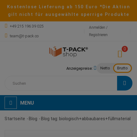
Kostenlose Lieferung ab 150 Euro *Die Aktion
gilt nicht für ausgewählte sperrige Produkte
+49 215 196 39 025
Anmelden /
Registrieren
team@t-pack.co
0
Netto
Brutto
Anzeigepreise:
MENU
Startseite
Blog
Blog tag: biologisch+abbaubares+füllmaterial